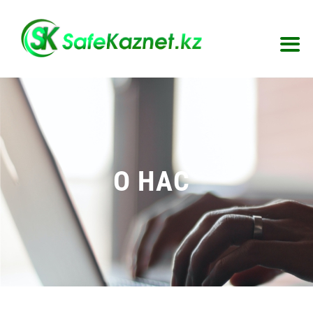
O НАС