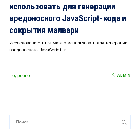
использовать для генерации
вредоносного JavaScript-кода и
сокрытия малвари
Исследование: LLM можно использовать для генерации
вредоносного JavaScript-к...
Подробно
ADMIN
Н
а
й