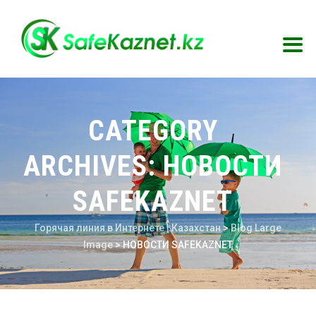
CATEGORY
ARCHIVES:
НОВОСТИ
SAFEKAZNET
Горячая линия в Интернете | Казахстан
>
Blog Large
Image
>
НОВОСТИ SAFEKAZNET