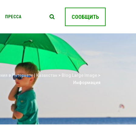
СООБЩИТЬ
ПРЕССА
ния в Интернете | Казахстан
>
Blog Large Image
>
Информация