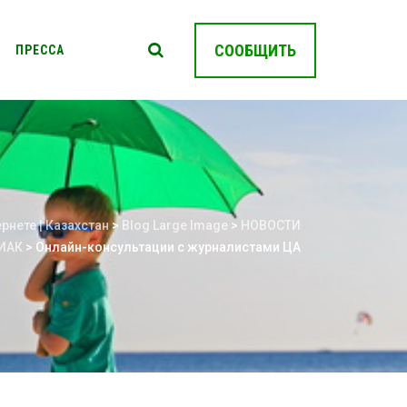
СООБЩИТЬ
ПРЕССА
рнете | Казахстан
>
Blog Large Image
>
НОВОСТИ
ИАК
>
Онлайн-консультации с журналистами ЦА