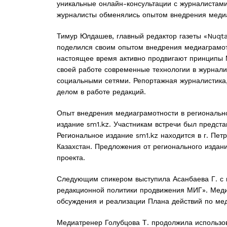
уникальные онлайн-консультации с журналистами 
журналисты обменялись опытом внедрения медиа
Тимур Юлдашев, главный редактор газеты «Nuqtai 
поделился своим опытом внедрения медиаграмотн
настоящее время активно продвигают принципы М
своей работе современные технологии в журнал
социальными сетями. Репортажная журналистика,
делом в работе редакций.
Опыт внедрения медиаграмотности в регионально
издание sm1.kz. Участникам встречи был предста
Региональное издание sm1.kz находится в г. Пет
Казахстан. Предложения от регионального издан
проекта.
Следующим спикером выступила Асанбаева Г. с 
редакционной политики продвижения МИГ». Меди
обсуждения и реализации Плана действий по ме
Медиатренер Голубцова Т. продолжила использо