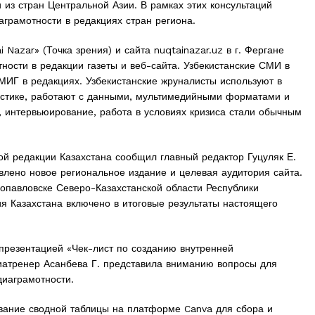
из стран Центральной Азии. В рамках этих консультаций
грамотности в редакциях стран региона.
Nazar» (Точка зрения) и сайта nuqtainazar.uz в г. Фергане
ости в редакции газеты и веб-сайта. Узбекистанские СМИ в
ИГ в редакциях. Узбекистанские жруналисты используют в
истике, работают с данными, мультимедийными форматами и
 интервьюирование, работа в условиях кризиса стали обычным
й редакции Казахстана сообщил главный редактор Гуцуляк Е.
влено новое региональное издание и целевая аудитория сайта.
ропавловске Северо-Казахстанской области Республики
ия Казахстана включено в итоговые результаты настоящего
презентацией «Чек-лист по созданию внутренней
атренер Асанбева Г. представила вниманию вопросы для
диаграмотности.
вание сводной таблицы на платформе Canva для сбора и